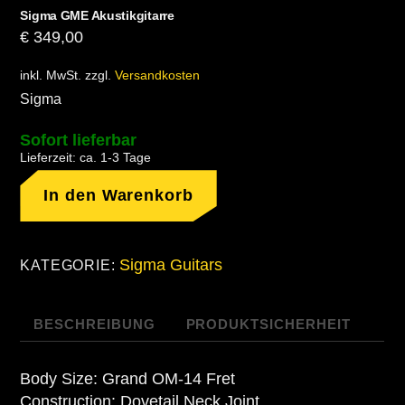
Sigma GME Akustikgitarre
€
349,00
inkl. MwSt.
zzgl.
Versandkosten
Sigma
Sofort lieferbar
Lieferzeit:
ca. 1-3 Tage
Sigma
In den Warenkorb
GME
Akustikgitarre
Menge
Sigma Guitars
KATEGORIE:
BESCHREIBUNG
PRODUKTSICHERHEIT
Body Size: Grand OM-14 Fret
Construction: Dovetail Neck Joint