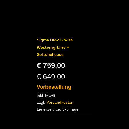
Sigma DM-SG5-BK
Westerngitarre +
Softshellcase
Ursprünglicher
€
759,00
Preis
Aktueller
€
649,00
war:
Preis
Vorbestellung
inkl. MwSt.
€ 759,00
ist:
zzgl.
Versandkosten
€ 649,00.
Lieferzeit:
ca. 3-5 Tage