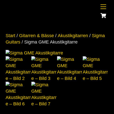
Skip
Me
to
C
content
Start
/
Gitarren & Bässe
/
Akustikgitarren
/
Sigma
Guitars
/ Sigma GME Akustikgitarre