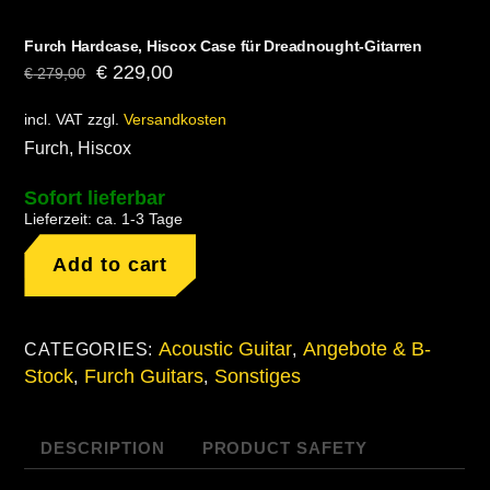
Furch Hardcase, Hiscox Case für Dreadnought-Gitarren
Original
Current
€
229,00
€
279,00
price
price
incl. VAT
zzgl.
Versandkosten
was:
is:
Furch, Hiscox
€ 279,00.
€ 229,00.
Sofort lieferbar
Lieferzeit:
ca. 1-3 Tage
Furch
Add to cart
Hardcase,
Hiscox
Case
Acoustic Guitar
Angebote & B-
CATEGORIES:
,
für
Stock
Furch Guitars
Sonstiges
,
,
Dreadnought-
Gitarren
quantity
DESCRIPTION
PRODUCT SAFETY