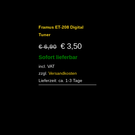
Framus ET-208 Digital
Tuner
Original
Current
€
3,50
€
6,90
price
price
Sofort lieferbar
incl. VAT
was:
is:
zzgl.
Versandkosten
€ 6,90.
€ 3,50.
Lieferzeit:
ca. 1-3 Tage