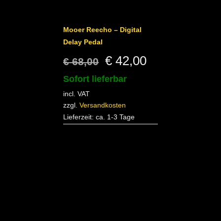
Mooer Reecho – Digital
Delay Pedal
Original
Current
€
42,00
€
68,00
price
price
Sofort lieferbar
incl. VAT
was:
is:
zzgl.
Versandkosten
€ 68,00.
€ 42,00.
Lieferzeit:
ca. 1-3 Tage