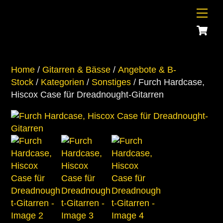
Skip
Me
to
C
content
Home
/
Gitarren & Bässe
/
Angebote & B-
Stock
/
Kategorien
/
Sonstiges
/ Furch Hardcase,
Hiscox Case für Dreadnought-Gitarren